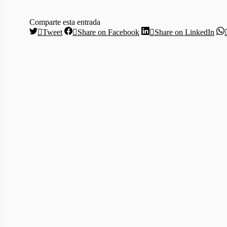
Comparte esta entrada
Share
Share
Sha
Tweet
Share on Facebook
Share on LinkedIn
on
on
on
Navegación
Twitter
Facebook
Lin
entre
publicaciones