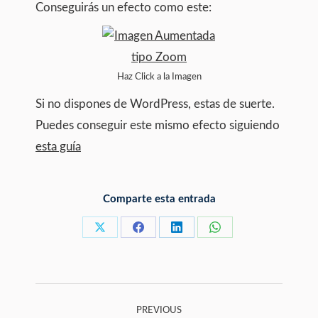
Conseguirás un efecto como este:
Haz Click a la Imagen
Si no dispones de WordPress, estas de suerte.
Puedes conseguir este mismo efecto siguiendo
esta guía
Comparte esta entrada
Share
Share
Share
Share
on
on
on
on
X
Facebook
LinkedIn
WhatsApp
Post
PREVIOUS