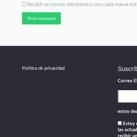
Recibir un correo electrónico con cada nueva ent
Post comment
Suscrí
Política de privacidad
Correo E
estoy de
Estoy d
las actua
recibir u