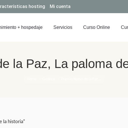
racterísticas hosting
Mi cuenta
imiento + hospedaje
Servicios
Curso Online
Cur
e la Paz, La paloma d
You are here:
Home
General
Premio Nobel de la Paz,…
 la historia”