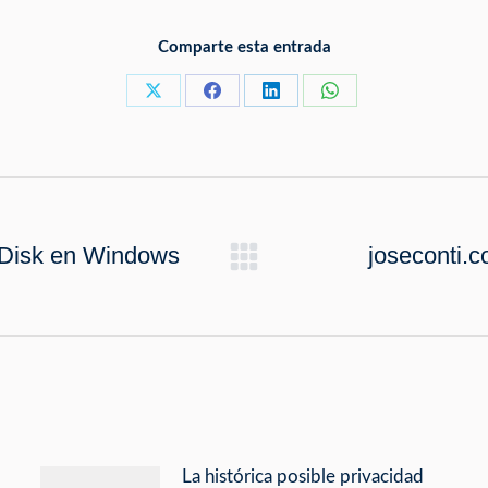
Comparte esta entrada
Share
Share
Share
Share
on
on
on
on
X
Facebook
LinkedIn
WhatsApp
iDisk en Windows
joseconti.
Next
post:
La histórica posible privacidad