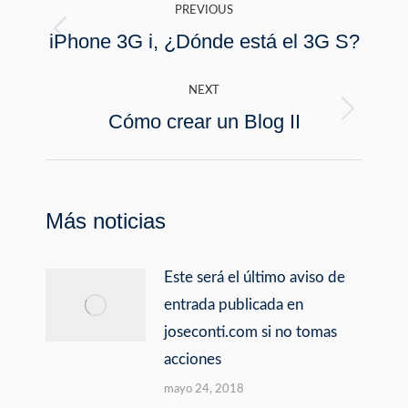
PREVIOUS
navigation
iPhone 3G i, ¿Dónde está el 3G S?
Previous
post:
NEXT
Cómo crear un Blog II
Next
post:
Más noticias
Este será el último aviso de
entrada publicada en
joseconti.com si no tomas
acciones
mayo 24, 2018