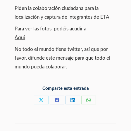
Piden la colaboración ciudadana para la
localización y captura de integrantes de ETA.
Para ver las fotos, podéis acudir a
Aquí
No todo el mundo tiene twitter, así que por
favor, difunde este mensaje para que todo el
mundo pueda colaborar.
Comparte esta entrada
Share
Share
Share
Share
on
on
on
on
X
Facebook
LinkedIn
WhatsApp
Post