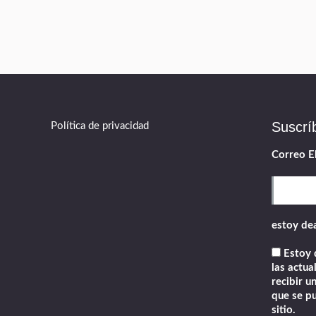
Suscrí
Política de privacidad
Correo E
estoy de
Estoy d
las actua
recibir u
que se pu
sitio.