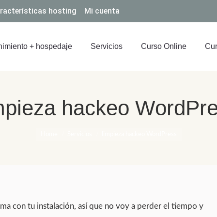
racterísticas hosting
Mi cuenta
imiento + hospedaje
Servicios
Curso Online
Cur
mpieza hackeo WordPr
You are here:
Home
Servicios
limpieza hackeo WordPress
ema con tu instalación, así que no voy a perder el tiempo y